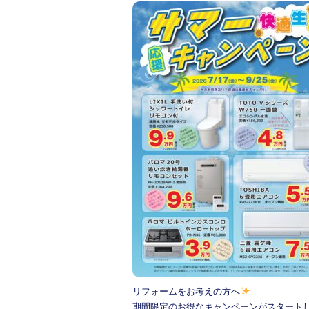
a
wi
n
c
tt
e
e
er
b
o
o
k
リフォームをお考えの方へ
期間限定のお得なキャンペーンがスタートし