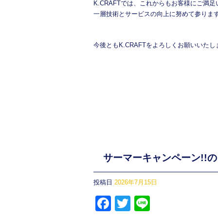
K.CRAFTでは、これからもお客様にご
一層技術とサービスの向上に努めて参りま
今後ともK.CRAFTをよろしくお願いいたしま
サーマーキャンペーン!!
投稿日
2026年7月15日
F
T
Li