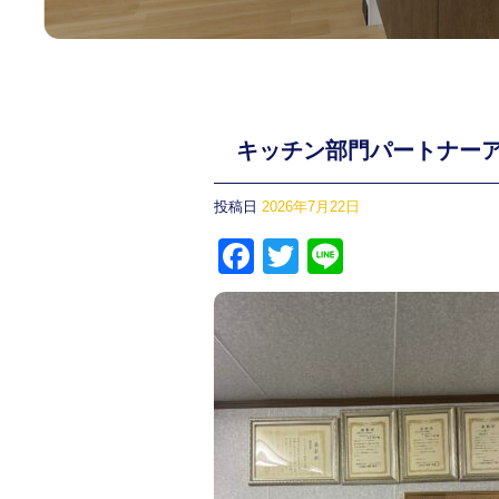
キッチン部門パートナー
投稿日
2026年7月22日
F
T
Li
a
wi
n
c
tt
e
e
er
b
o
o