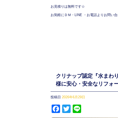
お見積りは無料です☆
お気軽にＤＭ・LINE ・お電話よりお問い
クリナップ認定『水まわ
様に安心・安全なリフォ
投稿日
2026年6月29日
F
T
Li
a
wi
n