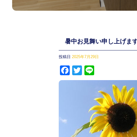
暑中お見舞い申し上げます
投稿日
2025年7月29日
F
T
Li
a
wi
n
c
tt
e
e
er
b
o
o