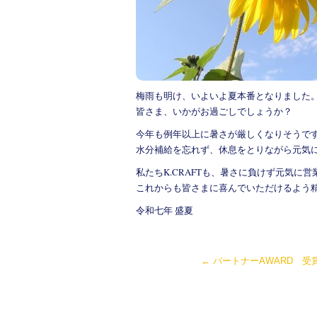
k
梅雨も明け、いよいよ夏本番となりました
皆さま、いかがお過ごしでしょうか？
今年も例年以上に暑さが厳しくなりそうで
水分補給を忘れず、休息をとりながら元気
私たちK.CRAFTも、暑さに負けず元気に
これからも皆さまに喜んでいただけるよう
令和七年 盛夏
←
パートナーAWARD 受