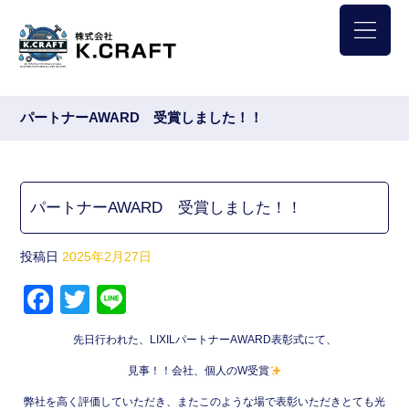
パートナーAWARD 受賞しました！！
パートナーAWARD 受賞しました！！
投稿日
2025年2月27日
F
T
Li
a
wi
n
先日行われた、LIXILパートナーAWARD表彰式にて、
c
tt
e
見事！！会社、個人のW受賞
e
er
弊社を高く評価していただき、またこのような場で表彰いただきとても光