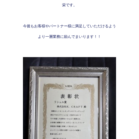
b
栄です。
o
o
今後もお客様やパートナー様に満足していただけるよう
k
より一層業務に励んでまいります！！